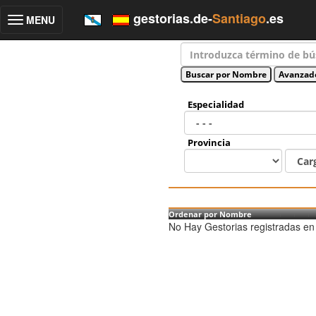
gestorias.de-
Santiago
.es
MENU
Toggle
navigation
Especialidad
Provincia
Ordenar por Nombre
No Hay Gestorias registradas en