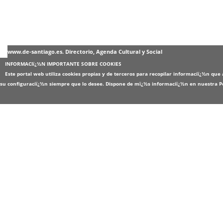
www.de-santiago.es. Directorio, Agenda Cultural y Social
INFORMACIï¿½N IMPORTANTE SOBRE COOKIES
Este portal web utiliza cookies propias y de terceros para recopilar informaciï¿½n qu
su configuraciï¿½n siempre que lo desee. Dispone de mï¿½s informaciï¿½n en nuestra
P