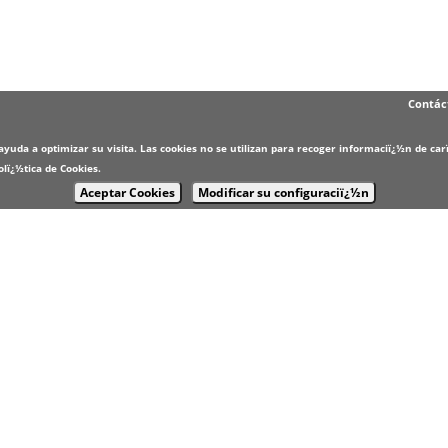
Contác
e ayuda a optimizar su visita. Las cookies no se utilizan para recoger informaciï¿½n de 
olï¿½tica de Cookies
.